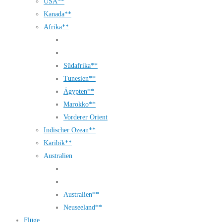
USA**
Kanada**
Afrika**
Südafrika**
Tunesien**
Ägypten**
Marokko**
Vorderer Orient
Indischer Ozean**
Karibik**
Australien
Australien**
Neuseeland**
Flüge