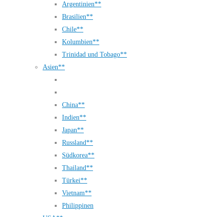
Argentinien**
Brasilien**
Chile**
Kolumbien**
Trinidad und Tobago**
Asien**
China**
Indien**
Japan**
Russland**
Südkorea**
Thailand**
Türkei**
Vietnam**
Philippinen