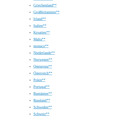
Griechenland**
Großbritannien**
Irland**
Italien**
Kroatien**
Malta**
monaco**
Niederlande**
Norwegen**
Osteuropa**
Österreich**
Polen**
Portugal**
Rumänien**
Russland**
Schweden**
Schweiz**