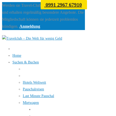
0991 2967 67910
Werden sie Travel-Club Mitglied beim Travelclub
und erhalten regelmäßig besondere Angebote. Die
Mitgliedschaft können sie jederzeit problemlos
kündigen.
Anmeldung
Home
Suchen & Buchen
Hotels Weltweit
Pauschalreisen
Last Minute Pauschal
Mietwagen