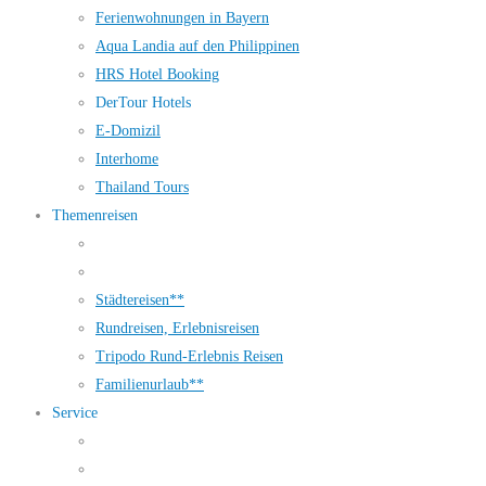
Ferienwohnungen in Bayern
Aqua Landia auf den Philippinen
HRS Hotel Booking
DerTour Hotels
E-Domizil
Interhome
Thailand Tours
Themenreisen
Städtereisen**
Rundreisen, Erlebnisreisen
Tripodo Rund-Erlebnis Reisen
Familienurlaub**
Service