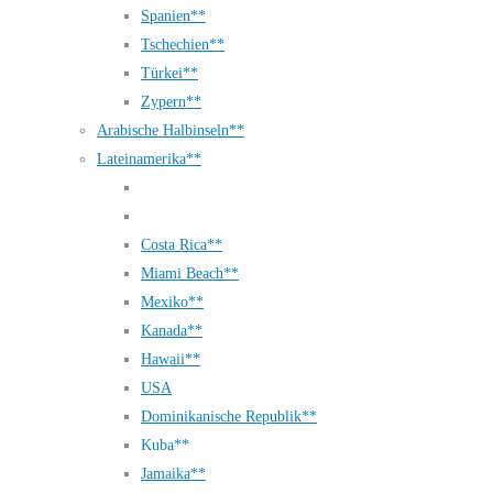
Spanien**
Tschechien**
Türkei**
Zypern**
Arabische Halbinseln**
Lateinamerika**
Costa Rica**
Miami Beach**
Mexiko**
Kanada**
Hawaii**
USA
Dominikanische Republik**
Kuba**
Jamaika**