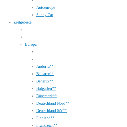
Autoeurope
Sunny Car
Zielgebiete
Europa
Andorra**
Balearen**
Benelux**
Bulgarien**
Dänemark**
Deutschland Nord**
Deutschland Süd**
Finnland**
Frankreich**