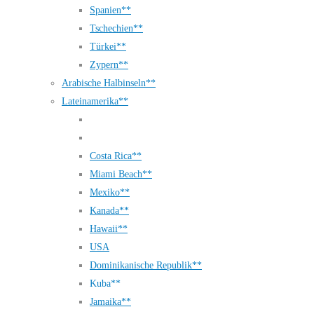
Spanien**
Tschechien**
Türkei**
Zypern**
Arabische Halbinseln**
Lateinamerika**
Costa Rica**
Miami Beach**
Mexiko**
Kanada**
Hawaii**
USA
Dominikanische Republik**
Kuba**
Jamaika**