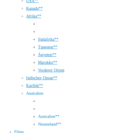
USA**
Kanada**
Afrika**
Südafrika**
Tunesien**
Ägypten**
Marokko**
Vorderer Orient
Indischer Ozean**
Karibik**
Australien
Australien**
Neuseeland**
Flüge