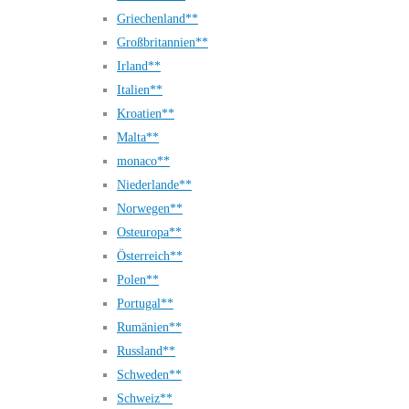
Griechenland**
Großbritannien**
Irland**
Italien**
Kroatien**
Malta**
monaco**
Niederlande**
Norwegen**
Osteuropa**
Österreich**
Polen**
Portugal**
Rumänien**
Russland**
Schweden**
Schweiz**