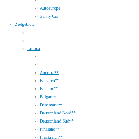
Autoeurope
Sunny Car
Zielgebiete
Europa
Andorra**
Balearen**
Benelux**
Bulgarien**
Dänemark**
Deutschland Nord**
Deutschland Süd**
Finnland**
Frankreich**