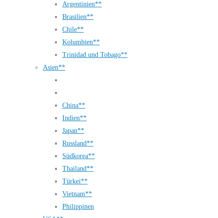
Argentinien**
Brasilien**
Chile**
Kolumbien**
Trinidad und Tobago**
Asien**
China**
Indien**
Japan**
Russland**
Südkorea**
Thailand**
Türkei**
Vietnam**
Philippinen