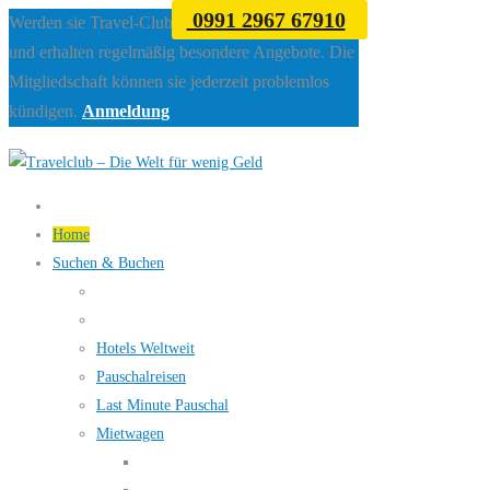
0991 2967 67910
Werden sie Travel-Club Mitglied beim Travelclub
und erhalten regelmäßig besondere Angebote. Die
Mitgliedschaft können sie jederzeit problemlos
kündigen.
Anmeldung
Home
Suchen & Buchen
Hotels Weltweit
Pauschalreisen
Last Minute Pauschal
Mietwagen