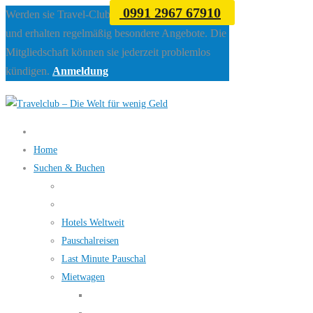
0991 2967 67910
Werden sie Travel-Club Mitglied beim Travelclub
und erhalten regelmäßig besondere Angebote. Die
Mitgliedschaft können sie jederzeit problemlos
kündigen.
Anmeldung
Home
Suchen & Buchen
Hotels Weltweit
Pauschalreisen
Last Minute Pauschal
Mietwagen