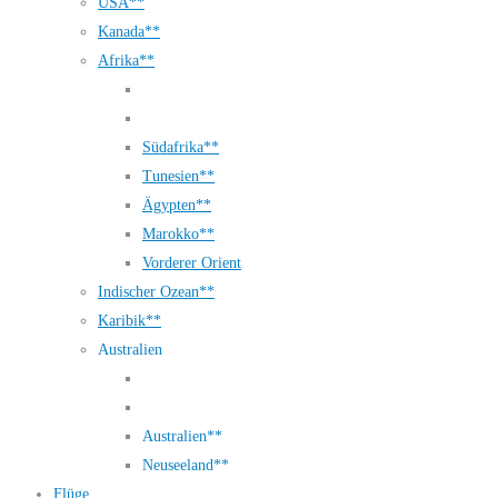
USA**
Kanada**
Afrika**
Südafrika**
Tunesien**
Ägypten**
Marokko**
Vorderer Orient
Indischer Ozean**
Karibik**
Australien
Australien**
Neuseeland**
Flüge