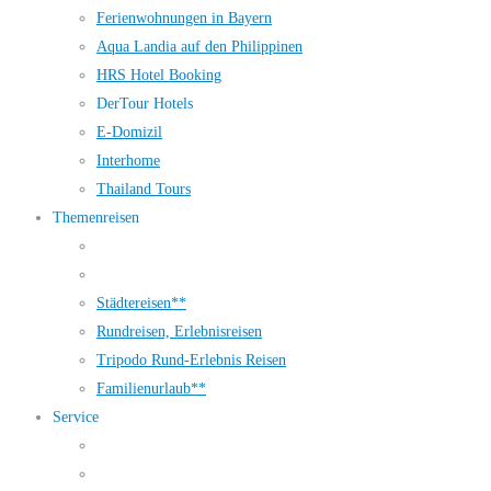
Ferienwohnungen in Bayern
Aqua Landia auf den Philippinen
HRS Hotel Booking
DerTour Hotels
E-Domizil
Interhome
Thailand Tours
Themenreisen
Städtereisen**
Rundreisen, Erlebnisreisen
Tripodo Rund-Erlebnis Reisen
Familienurlaub**
Service