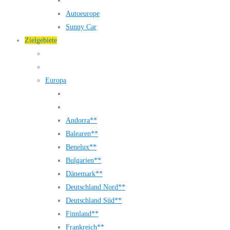
Autoeurope
Sunny Car
Zielgebiete
Europa
Andorra**
Balearen**
Benelux**
Bulgarien**
Dänemark**
Deutschland Nord**
Deutschland Süd**
Finnland**
Frankreich**