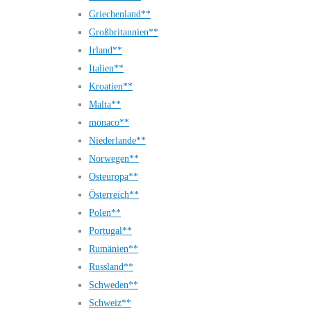
Griechenland**
Großbritannien**
Irland**
Italien**
Kroatien**
Malta**
monaco**
Niederlande**
Norwegen**
Osteuropa**
Österreich**
Polen**
Portugal**
Rumänien**
Russland**
Schweden**
Schweiz**