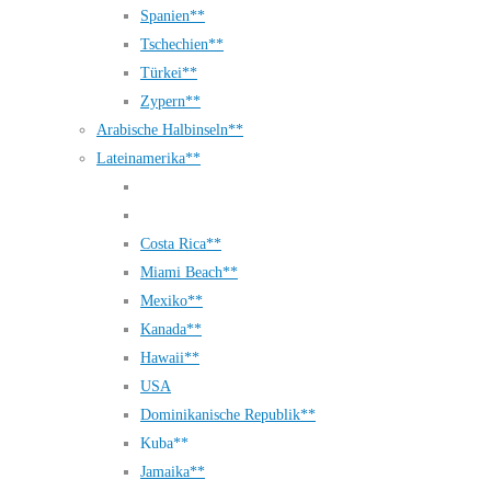
Spanien**
Tschechien**
Türkei**
Zypern**
Arabische Halbinseln**
Lateinamerika**
Costa Rica**
Miami Beach**
Mexiko**
Kanada**
Hawaii**
USA
Dominikanische Republik**
Kuba**
Jamaika**