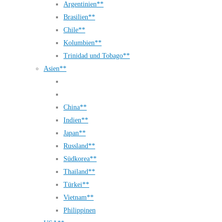
Argentinien**
Brasilien**
Chile**
Kolumbien**
Trinidad und Tobago**
Asien**
China**
Indien**
Japan**
Russland**
Südkorea**
Thailand**
Türkei**
Vietnam**
Philippinen