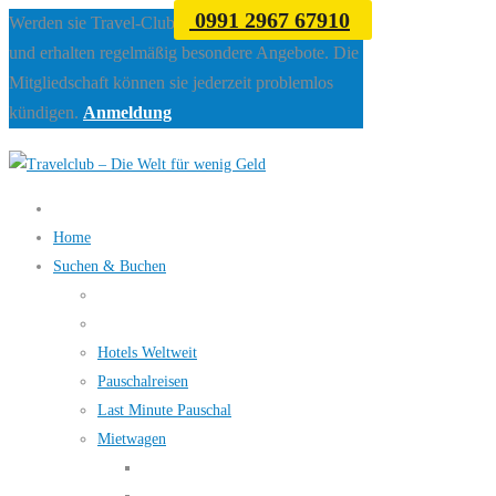
0991 2967 67910
Werden sie Travel-Club Mitglied beim Travelclub
und erhalten regelmäßig besondere Angebote. Die
Mitgliedschaft können sie jederzeit problemlos
kündigen.
Anmeldung
Home
Suchen & Buchen
Hotels Weltweit
Pauschalreisen
Last Minute Pauschal
Mietwagen