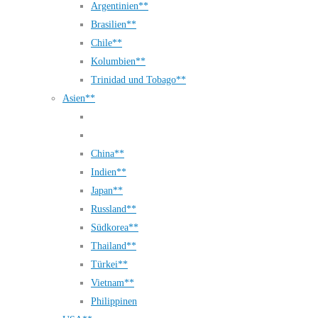
Argentinien**
Brasilien**
Chile**
Kolumbien**
Trinidad und Tobago**
Asien**
China**
Indien**
Japan**
Russland**
Südkorea**
Thailand**
Türkei**
Vietnam**
Philippinen