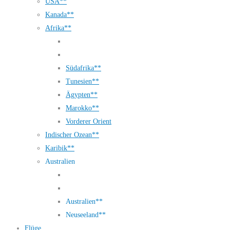
USA**
Kanada**
Afrika**
Südafrika**
Tunesien**
Ägypten**
Marokko**
Vorderer Orient
Indischer Ozean**
Karibik**
Australien
Australien**
Neuseeland**
Flüge