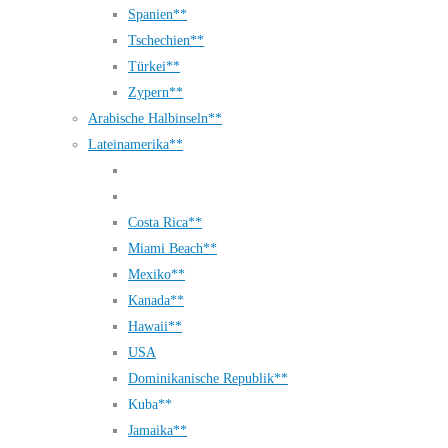
Spanien**
Tschechien**
Türkei**
Zypern**
Arabische Halbinseln**
Lateinamerika**
Costa Rica**
Miami Beach**
Mexiko**
Kanada**
Hawaii**
USA
Dominikanische Republik**
Kuba**
Jamaika**