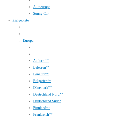
Autoeurope
Sunny Car
Zielgebiete
Europa
Andorra**
Balearen**
Benelux**
Bulgarien**
Dänemark**
Deutschland Nord**
Deutschland Süd**
Finnland**
Frankreich**