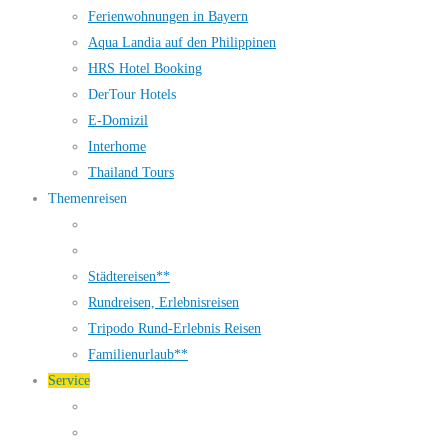
Ferienwohnungen in Bayern
Aqua Landia auf den Philippinen
HRS Hotel Booking
DerTour Hotels
E-Domizil
Interhome
Thailand Tours
Themenreisen
Städtereisen**
Rundreisen, Erlebnisreisen
Tripodo Rund-Erlebnis Reisen
Familienurlaub**
Service