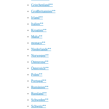
Griechenland**
Großbritannien**
Irland**
Italien**
Kroatien**
Malta**
monaco**
Niederlande**
Norwegen**
Osteuropa**
Österreich**
Polen**
Portugal**
Rumänien**
Russland**
Schweden**
Schweiz**