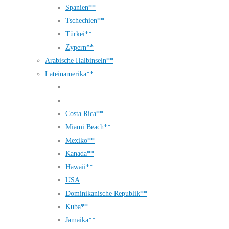
Spanien**
Tschechien**
Türkei**
Zypern**
Arabische Halbinseln**
Lateinamerika**
Costa Rica**
Miami Beach**
Mexiko**
Kanada**
Hawaii**
USA
Dominikanische Republik**
Kuba**
Jamaika**