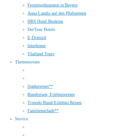
Ferienwohnungen in Bayern
Aqua Landia auf den Philippinen
HRS Hotel Booking
DerTour Hotels
E-Domizil
Interhome
Thailand Tours
Themenreisen
Städtereisen**
Rundreisen, Erlebnisreisen
Tripodo Rund-Erlebnis Reisen
Familienurlaub**
Service