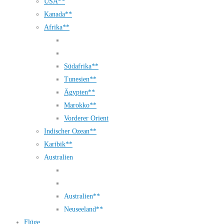
USA**
Kanada**
Afrika**
Südafrika**
Tunesien**
Ägypten**
Marokko**
Vorderer Orient
Indischer Ozean**
Karibik**
Australien
Australien**
Neuseeland**
Flüge