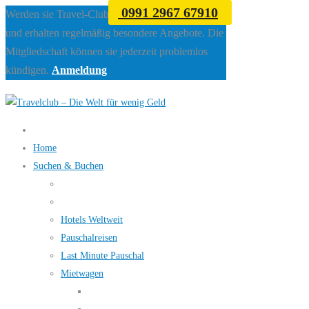
0991 2967 67910
Werden sie Travel-Club Mitglied beim Travelclub
und erhalten regelmäßig besondere Angebote. Die
Mitgliedschaft können sie jederzeit problemlos
kündigen.
Anmeldung
Home
Suchen & Buchen
Hotels Weltweit
Pauschalreisen
Last Minute Pauschal
Mietwagen