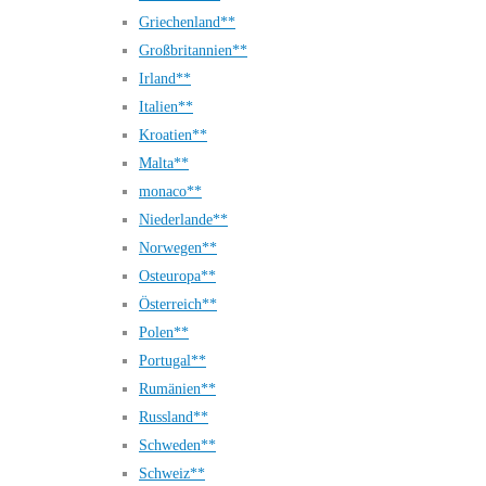
Griechenland**
Großbritannien**
Irland**
Italien**
Kroatien**
Malta**
monaco**
Niederlande**
Norwegen**
Osteuropa**
Österreich**
Polen**
Portugal**
Rumänien**
Russland**
Schweden**
Schweiz**