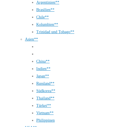
Argentinien**
Brasilien**
Chile**
Kolumbien**
Trinidad und Tobago**
Asien**
China**
Indien**
Japan**
Russland**
Südkorea**
Thailand**
Türkei**
Vietnam**
Philippinen