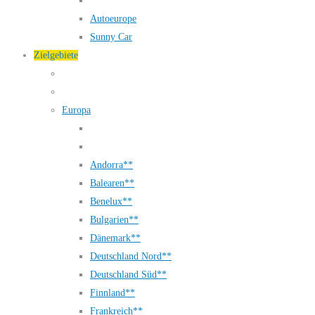
Autoeurope
Sunny Car
Zielgebiete
Europa
Andorra**
Balearen**
Benelux**
Bulgarien**
Dänemark**
Deutschland Nord**
Deutschland Süd**
Finnland**
Frankreich**