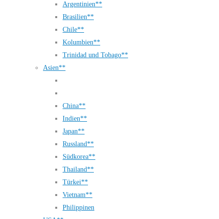
Argentinien**
Brasilien**
Chile**
Kolumbien**
Trinidad und Tobago**
Asien**
China**
Indien**
Japan**
Russland**
Südkorea**
Thailand**
Türkei**
Vietnam**
Philippinen