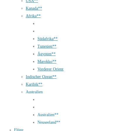
USA**
Kanada**
Afrika**
Südafrika**
Tunesien**
Ägypten**
Marokko**
Vorderer Orient
Indischer Ozean**
Karibik**
Australien
Australien**
Neuseeland**
Flüge