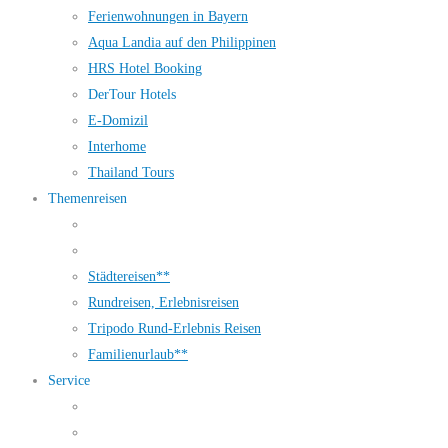
Ferienwohnungen in Bayern
Aqua Landia auf den Philippinen
HRS Hotel Booking
DerTour Hotels
E-Domizil
Interhome
Thailand Tours
Themenreisen
Städtereisen**
Rundreisen, Erlebnisreisen
Tripodo Rund-Erlebnis Reisen
Familienurlaub**
Service