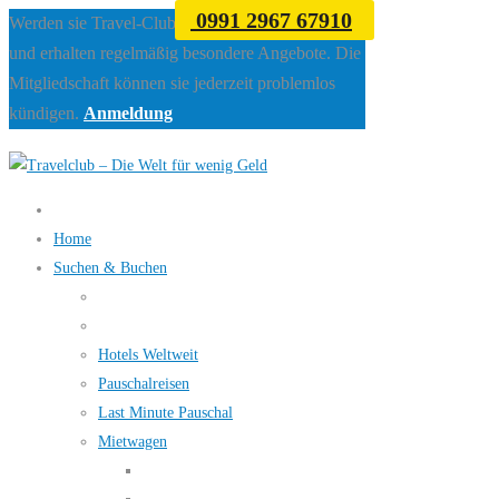
0991 2967 67910
Werden sie Travel-Club Mitglied beim Travelclub
und erhalten regelmäßig besondere Angebote. Die
Mitgliedschaft können sie jederzeit problemlos
kündigen.
Anmeldung
Home
Suchen & Buchen
Hotels Weltweit
Pauschalreisen
Last Minute Pauschal
Mietwagen