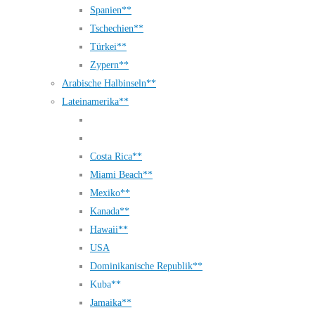
Spanien**
Tschechien**
Türkei**
Zypern**
Arabische Halbinseln**
Lateinamerika**
Costa Rica**
Miami Beach**
Mexiko**
Kanada**
Hawaii**
USA
Dominikanische Republik**
Kuba**
Jamaika**