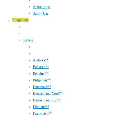
Autoeurope
Sunny Car
Zielgebiete
Europa
Andorra**
Balearen**
Benelux**
Bulgarien**
Dänemark**
Deutschland Nord**
Deutschland Süd**
Finnland**
Frankreich**