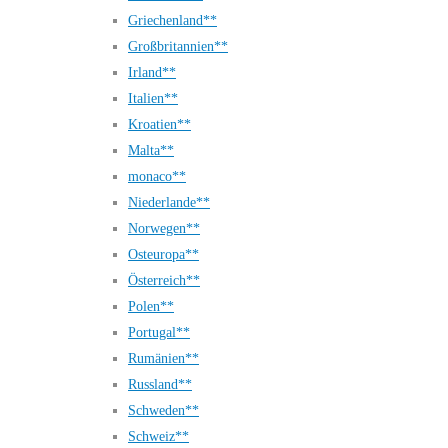
Griechenland**
Großbritannien**
Irland**
Italien**
Kroatien**
Malta**
monaco**
Niederlande**
Norwegen**
Osteuropa**
Österreich**
Polen**
Portugal**
Rumänien**
Russland**
Schweden**
Schweiz**