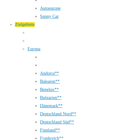
Autoeurope
Sunny Car
Zielgebiete
Europa
Andorra**
Balearen**
Benelux**
Bulgarien**
Dänemark**
Deutschland Nord**
Deutschland Süd**
Finnland**
Frankreich**