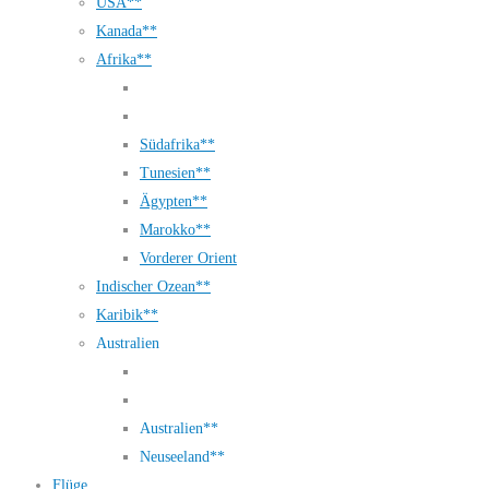
USA**
Kanada**
Afrika**
Südafrika**
Tunesien**
Ägypten**
Marokko**
Vorderer Orient
Indischer Ozean**
Karibik**
Australien
Australien**
Neuseeland**
Flüge