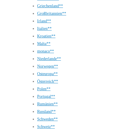
Griechenland**
Großbritannien**
Irland**
Italien**
Kroatien**
Malta**
monaco**
Niederlande**
Norwegen**
Osteuropa**
Österreich**
Polen**
Portugal**
Rumänien**
Russland**
Schweden**
Schweiz**