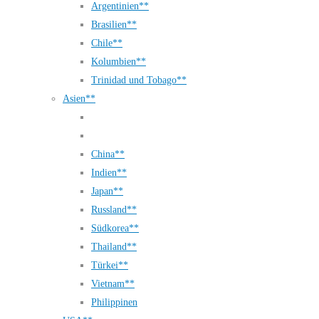
Argentinien**
Brasilien**
Chile**
Kolumbien**
Trinidad und Tobago**
Asien**
China**
Indien**
Japan**
Russland**
Südkorea**
Thailand**
Türkei**
Vietnam**
Philippinen