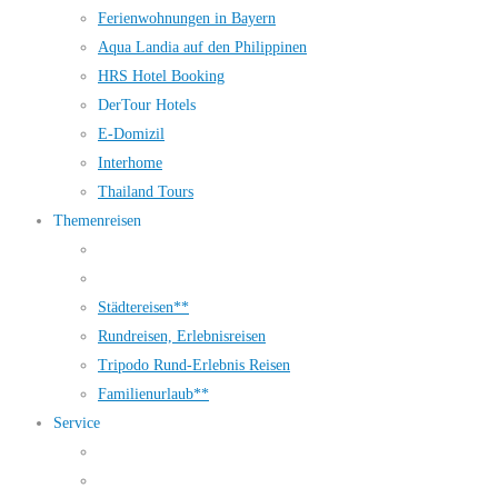
Ferienwohnungen in Bayern
Aqua Landia auf den Philippinen
HRS Hotel Booking
DerTour Hotels
E-Domizil
Interhome
Thailand Tours
Themenreisen
Städtereisen**
Rundreisen, Erlebnisreisen
Tripodo Rund-Erlebnis Reisen
Familienurlaub**
Service