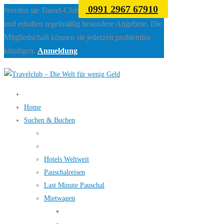
0991 2967 67910
Werden sie Travel-Club Mitglied beim Travelclub
und erhalten regelmäßig besondere Angebote. Die
Mitgliedschaft können sie jederzeit problemlos
kündigen.
Anmeldung
Home
Suchen & Buchen
Hotels Weltweit
Pauschalreisen
Last Minute Pauschal
Mietwagen