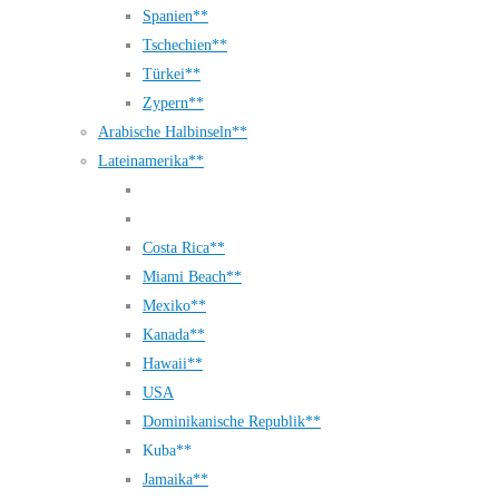
Spanien**
Tschechien**
Türkei**
Zypern**
Arabische Halbinseln**
Lateinamerika**
Costa Rica**
Miami Beach**
Mexiko**
Kanada**
Hawaii**
USA
Dominikanische Republik**
Kuba**
Jamaika**