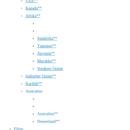
USA**
Kanada**
Afrika**
Südafrika**
Tunesien**
Ägypten**
Marokko**
Vorderer Orient
Indischer Ozean**
Karibik**
Australien
Australien**
Neuseeland**
Flüge