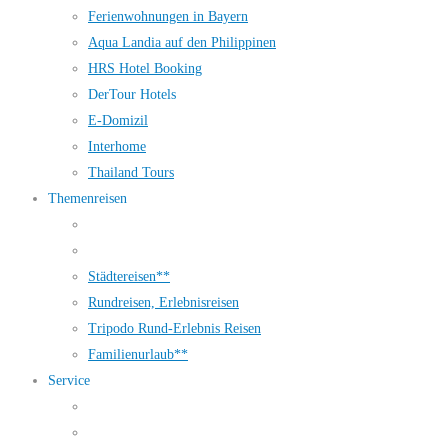
Ferienwohnungen in Bayern
Aqua Landia auf den Philippinen
HRS Hotel Booking
DerTour Hotels
E-Domizil
Interhome
Thailand Tours
Themenreisen
Städtereisen**
Rundreisen, Erlebnisreisen
Tripodo Rund-Erlebnis Reisen
Familienurlaub**
Service