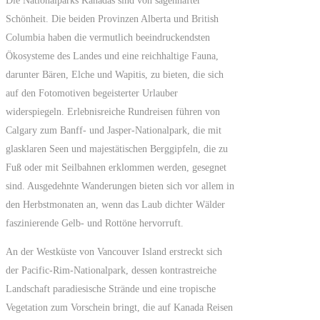
Die Nationalparks Kanadas sind von sagenhafter
Schönheit. Die beiden Provinzen Alberta und British
Columbia haben die vermutlich beeindruckendsten
Ökosysteme des Landes und eine reichhaltige Fauna,
darunter Bären, Elche und Wapitis, zu bieten, die sich
auf den Fotomotiven begeisterter Urlauber
widerspiegeln. Erlebnisreiche Rundreisen führen von
Calgary zum Banff- und Jasper-Nationalpark, die mit
glasklaren Seen und majestätischen Berggipfeln, die zu
Fuß oder mit Seilbahnen erklommen werden, gesegnet
sind. Ausgedehnte Wanderungen bieten sich vor allem in
den Herbstmonaten an, wenn das Laub dichter Wälder
faszinierende Gelb- und Rottöne hervorruft.
An der Westküste von Vancouver Island erstreckt sich
der Pacific-Rim-Nationalpark, dessen kontrastreiche
Landschaft paradiesische Strände und eine tropische
Vegetation zum Vorschein bringt, die auf Kanada Reisen