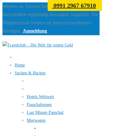
0991 2967 67910
Werden sie Travel-Club Mitglied beim Travelclub
und erhalten regelmäßig besondere Angebote. Die
Mitgliedschaft können sie jederzeit problemlos
kündigen.
Anmeldung
Home
Suchen & Buchen
Hotels Weltweit
Pauschalreisen
Last Minute Pauschal
Mietwagen