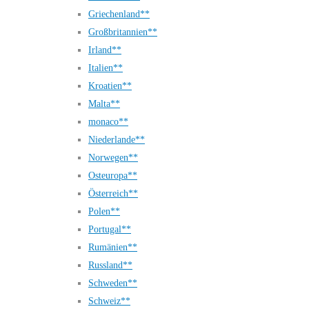
Griechenland**
Großbritannien**
Irland**
Italien**
Kroatien**
Malta**
monaco**
Niederlande**
Norwegen**
Osteuropa**
Österreich**
Polen**
Portugal**
Rumänien**
Russland**
Schweden**
Schweiz**