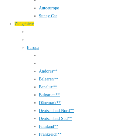
Autoeurope
Sunny Car
Zielgebiete
Europa
Andorra**
Balearen**
Benelux**
Bulgarien**
Dänemark**
Deutschland Nord**
Deutschland Süd**
Finnland**
Frankreich**