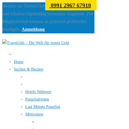
0991 2967 67910
Werden sie Travel-Club Mitglied beim Travelclub
und erhalten regelmäßig besondere Angebote. Die
Mitgliedschaft können sie jederzeit problemlos
kündigen.
Anmeldung
Home
Suchen & Buchen
Hotels Weltweit
Pauschalreisen
Last Minute Pauschal
Mietwagen