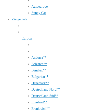
Autoeurope
Sunny Car
Zielgebiete
Europa
Andorra**
Balearen**
Benelux**
Bulgarien**
Dänemark**
Deutschland Nord**
Deutschland Süd**
Finnland**
Frankreich**