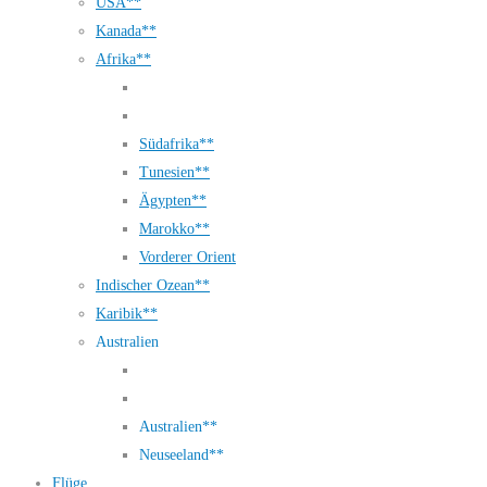
USA**
Kanada**
Afrika**
Südafrika**
Tunesien**
Ägypten**
Marokko**
Vorderer Orient
Indischer Ozean**
Karibik**
Australien
Australien**
Neuseeland**
Flüge