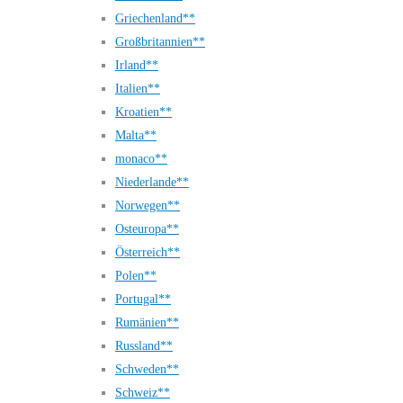
Griechenland**
Großbritannien**
Irland**
Italien**
Kroatien**
Malta**
monaco**
Niederlande**
Norwegen**
Osteuropa**
Österreich**
Polen**
Portugal**
Rumänien**
Russland**
Schweden**
Schweiz**