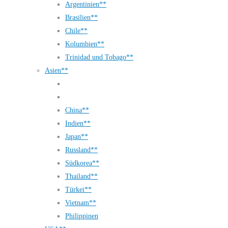
Argentinien**
Brasilien**
Chile**
Kolumbien**
Trinidad und Tobago**
Asien**
China**
Indien**
Japan**
Russland**
Südkorea**
Thailand**
Türkei**
Vietnam**
Philippinen