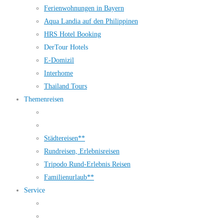
Ferienwohnungen in Bayern
Aqua Landia auf den Philippinen
HRS Hotel Booking
DerTour Hotels
E-Domizil
Interhome
Thailand Tours
Themenreisen
Städtereisen**
Rundreisen, Erlebnisreisen
Tripodo Rund-Erlebnis Reisen
Familienurlaub**
Service