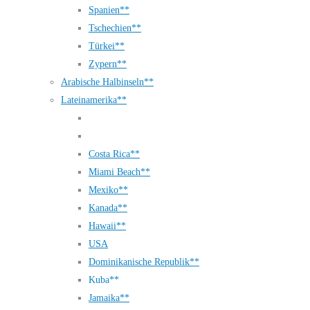
Spanien**
Tschechien**
Türkei**
Zypern**
Arabische Halbinseln**
Lateinamerika**
Costa Rica**
Miami Beach**
Mexiko**
Kanada**
Hawaii**
USA
Dominikanische Republik**
Kuba**
Jamaika**