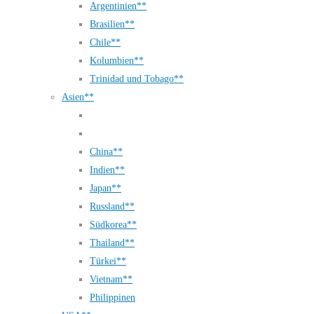
Argentinien**
Brasilien**
Chile**
Kolumbien**
Trinidad und Tobago**
Asien**
China**
Indien**
Japan**
Russland**
Südkorea**
Thailand**
Türkei**
Vietnam**
Philippinen