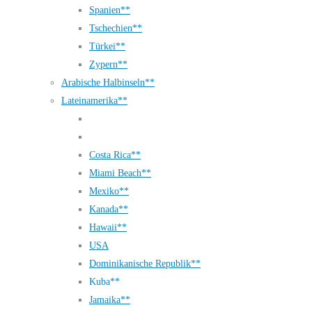
Spanien**
Tschechien**
Türkei**
Zypern**
Arabische Halbinseln**
Lateinamerika**
Costa Rica**
Miami Beach**
Mexiko**
Kanada**
Hawaii**
USA
Dominikanische Republik**
Kuba**
Jamaika**