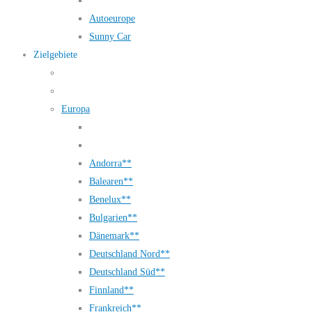
Autoeurope
Sunny Car
Zielgebiete
Europa
Andorra**
Balearen**
Benelux**
Bulgarien**
Dänemark**
Deutschland Nord**
Deutschland Süd**
Finnland**
Frankreich**