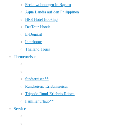
Ferienwohnungen in Bayern
Aqua Landia auf den Philippinen
HRS Hotel Booking
DerTour Hotels
E-Domizil
Interhome
Thailand Tours
Themenreisen
Städtereisen**
Rundreisen, Erlebnisreisen
Tripodo Rund-Erlebnis Reisen
Familienurlaub**
Service