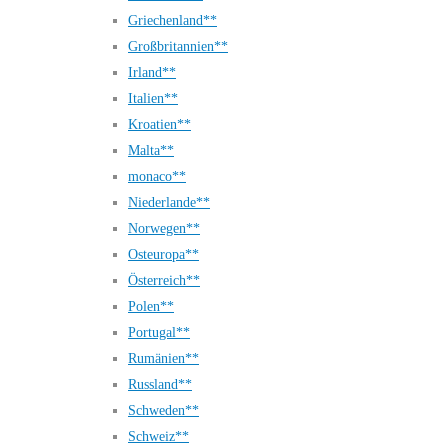
Griechenland**
Großbritannien**
Irland**
Italien**
Kroatien**
Malta**
monaco**
Niederlande**
Norwegen**
Osteuropa**
Österreich**
Polen**
Portugal**
Rumänien**
Russland**
Schweden**
Schweiz**