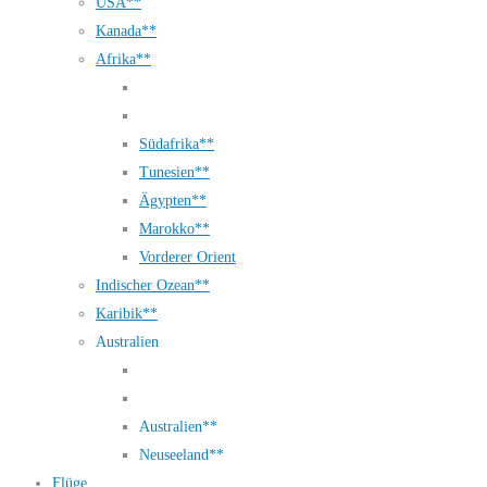
USA**
Kanada**
Afrika**
Südafrika**
Tunesien**
Ägypten**
Marokko**
Vorderer Orient
Indischer Ozean**
Karibik**
Australien
Australien**
Neuseeland**
Flüge