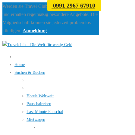
0991 2967 67910
Werden sie Travel-Club Mitglied beim Travelclub
und erhalten regelmäßig besondere Angebote. Die
Mitgliedschaft können sie jederzeit problemlos
kündigen.
Anmeldung
Home
Suchen & Buchen
Hotels Weltweit
Pauschalreisen
Last Minute Pauschal
Mietwagen