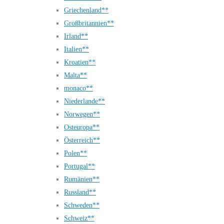
Griechenland**
Großbritannien**
Irland**
Italien**
Kroatien**
Malta**
monaco**
Niederlande**
Norwegen**
Osteuropa**
Österreich**
Polen**
Portugal**
Rumänien**
Russland**
Schweden**
Schweiz**