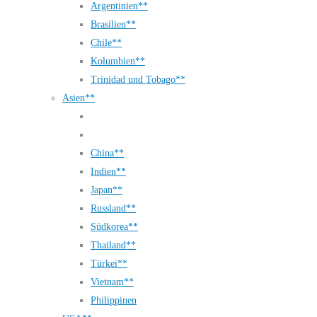
Argentinien**
Brasilien**
Chile**
Kolumbien**
Trinidad und Tobago**
Asien**
China**
Indien**
Japan**
Russland**
Südkorea**
Thailand**
Türkei**
Vietnam**
Philippinen