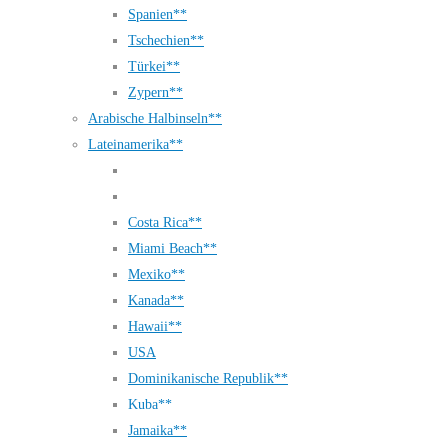
Spanien**
Tschechien**
Türkei**
Zypern**
Arabische Halbinseln**
Lateinamerika**
Costa Rica**
Miami Beach**
Mexiko**
Kanada**
Hawaii**
USA
Dominikanische Republik**
Kuba**
Jamaika**