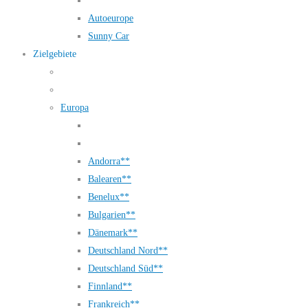
Autoeurope
Sunny Car
Zielgebiete
Europa
Andorra**
Balearen**
Benelux**
Bulgarien**
Dänemark**
Deutschland Nord**
Deutschland Süd**
Finnland**
Frankreich**