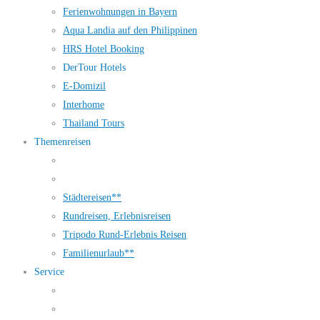
Ferienwohnungen in Bayern
Aqua Landia auf den Philippinen
HRS Hotel Booking
DerTour Hotels
E-Domizil
Interhome
Thailand Tours
Themenreisen
Städtereisen**
Rundreisen, Erlebnisreisen
Tripodo Rund-Erlebnis Reisen
Familienurlaub**
Service