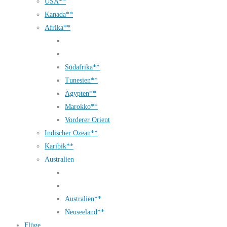
USA**
Kanada**
Afrika**
Südafrika**
Tunesien**
Ägypten**
Marokko**
Vorderer Orient
Indischer Ozean**
Karibik**
Australien
Australien**
Neuseeland**
Flüge