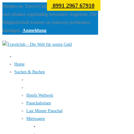
0991 2967 67910
Werden sie Travel-Club Mitglied beim Travelclub
und erhalten regelmäßig besondere Angebote. Die
Mitgliedschaft können sie jederzeit problemlos
kündigen.
Anmeldung
Home
Suchen & Buchen
Hotels Weltweit
Pauschalreisen
Last Minute Pauschal
Mietwagen