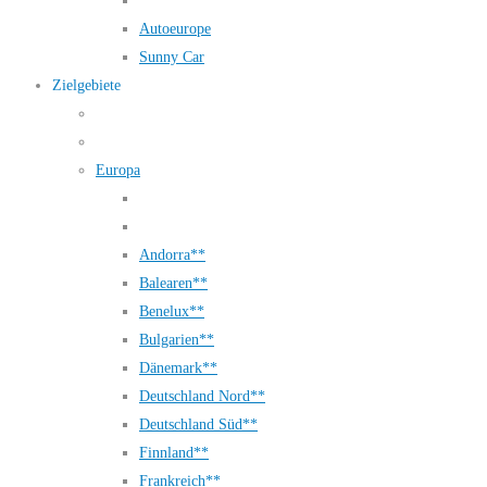
Autoeurope
Sunny Car
Zielgebiete
Europa
Andorra**
Balearen**
Benelux**
Bulgarien**
Dänemark**
Deutschland Nord**
Deutschland Süd**
Finnland**
Frankreich**