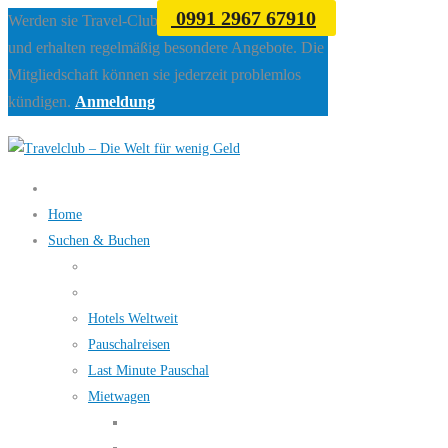
0991 2967 67910
Werden sie Travel-Club Mitglied beim Travelclub
und erhalten regelmäßig besondere Angebote. Die
Mitgliedschaft können sie jederzeit problemlos
kündigen.
Anmeldung
Home
Suchen & Buchen
Hotels Weltweit
Pauschalreisen
Last Minute Pauschal
Mietwagen