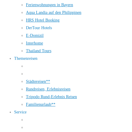
Ferienwohnungen in Bayern
Aqua Landia auf den Philippinen
HRS Hotel Booking
DerTour Hotels
E-Domizil
Interhome
Thailand Tours
Themenreisen
Städtereisen**
Rundreisen, Erlebnisreisen
Tripodo Rund-Erlebnis Reisen
Familienurlaub**
Service