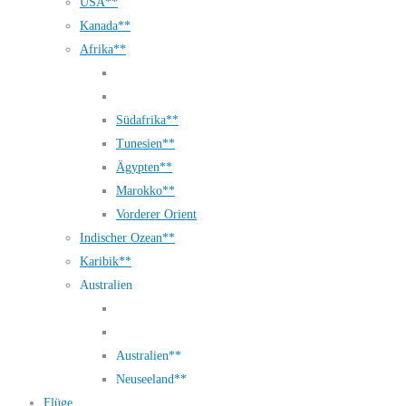
USA**
Kanada**
Afrika**
Südafrika**
Tunesien**
Ägypten**
Marokko**
Vorderer Orient
Indischer Ozean**
Karibik**
Australien
Australien**
Neuseeland**
Flüge