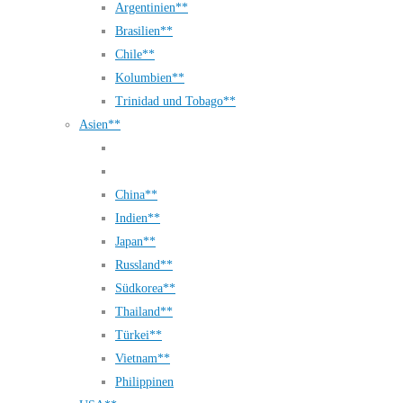
Argentinien**
Brasilien**
Chile**
Kolumbien**
Trinidad und Tobago**
Asien**
China**
Indien**
Japan**
Russland**
Südkorea**
Thailand**
Türkei**
Vietnam**
Philippinen