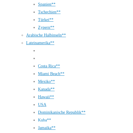
Spanien**
Tschechien**
Türkei**
Zypern**
Arabische Halbinseln**
Lateinamerika**
Costa Rica**
Miami Beach**
Mexiko**
Kanada**
Hawaii**
USA
Dominikanische Republik**
Kuba**
Jamaika**