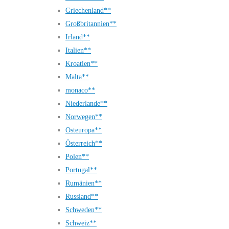
Griechenland**
Großbritannien**
Irland**
Italien**
Kroatien**
Malta**
monaco**
Niederlande**
Norwegen**
Osteuropa**
Österreich**
Polen**
Portugal**
Rumänien**
Russland**
Schweden**
Schweiz**