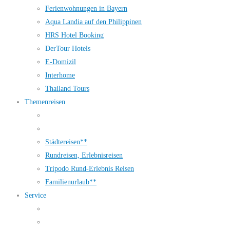
Ferienwohnungen in Bayern
Aqua Landia auf den Philippinen
HRS Hotel Booking
DerTour Hotels
E-Domizil
Interhome
Thailand Tours
Themenreisen
Städtereisen**
Rundreisen, Erlebnisreisen
Tripodo Rund-Erlebnis Reisen
Familienurlaub**
Service