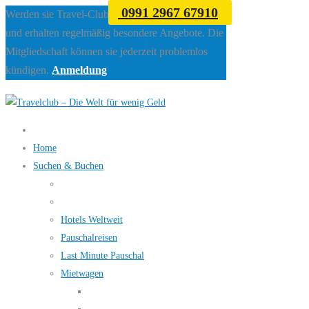
0991 2967 67910
Werden sie Travel-Club Mitglied beim Travelclub
und erhalten regelmäßig besondere Angebote. Die
Mitgliedschaft können sie jederzeit problemlos
kündigen.
Anmeldung
Home
Suchen & Buchen
Hotels Weltweit
Pauschalreisen
Last Minute Pauschal
Mietwagen