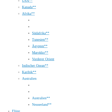
USA**
Kanada**
Afrika**
Südafrika**
Tunesien**
Ägypten**
Marokko**
Vorderer Orient
Indischer Ozean**
Karibik**
Australien
Australien**
Neuseeland**
Flüge