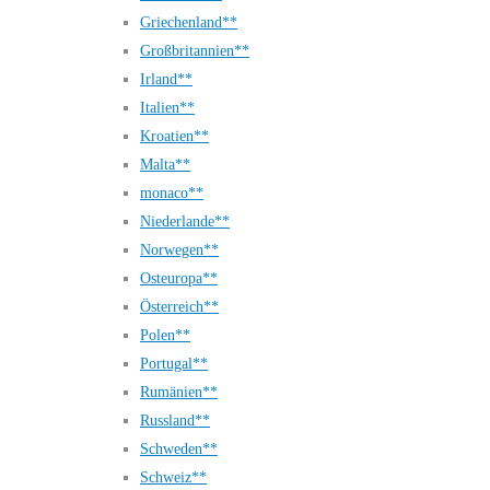
Griechenland**
Großbritannien**
Irland**
Italien**
Kroatien**
Malta**
monaco**
Niederlande**
Norwegen**
Osteuropa**
Österreich**
Polen**
Portugal**
Rumänien**
Russland**
Schweden**
Schweiz**