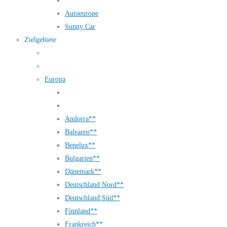
Autoeurope
Sunny Car
Zielgebiete
Europa
Andorra**
Balearen**
Benelux**
Bulgarien**
Dänemark**
Deutschland Nord**
Deutschland Süd**
Finnland**
Frankreich**