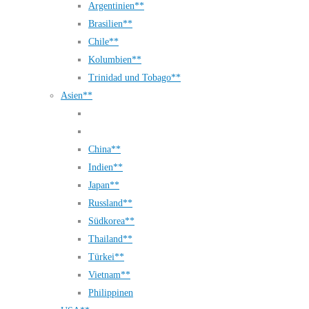
Argentinien**
Brasilien**
Chile**
Kolumbien**
Trinidad und Tobago**
Asien**
China**
Indien**
Japan**
Russland**
Südkorea**
Thailand**
Türkei**
Vietnam**
Philippinen