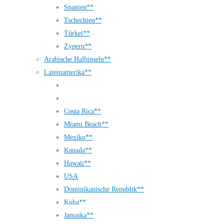
Spanien**
Tschechien**
Türkei**
Zypern**
Arabische Halbinseln**
Lateinamerika**
Costa Rica**
Miami Beach**
Mexiko**
Kanada**
Hawaii**
USA
Dominikanische Republik**
Kuba**
Jamaika**