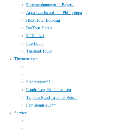
Ferienwohnungen in Bayern
Aqua Landia auf den Philippinen
HRS Hotel Booking
DerTour Hotels
E-Domizil
Interhome
Thailand Tours
Themenreisen
Städtereisen**
Rundreisen, Erlebnisreisen
Tripodo Rund-Erlebnis Reisen
Familienurlaub**
Service