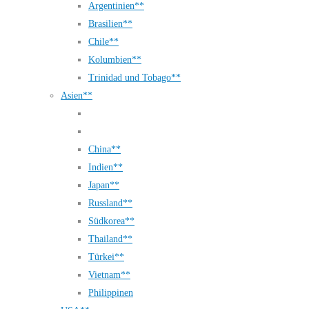
Argentinien**
Brasilien**
Chile**
Kolumbien**
Trinidad und Tobago**
Asien**
China**
Indien**
Japan**
Russland**
Südkorea**
Thailand**
Türkei**
Vietnam**
Philippinen