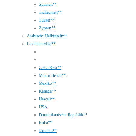
Spanien**
Tschechien**
Türkei**
Zypern**
Arabische Halbinseln**
Lateinamerika**
Costa Rica**
Miami Beach**
Mexiko**
Kanada**
Hawaii**
USA
Dominikanische Republik**
Kuba**
Jamaika**