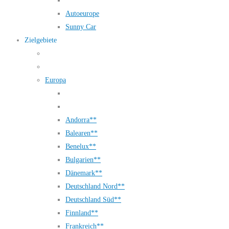
Autoeurope
Sunny Car
Zielgebiete
Europa
Andorra**
Balearen**
Benelux**
Bulgarien**
Dänemark**
Deutschland Nord**
Deutschland Süd**
Finnland**
Frankreich**