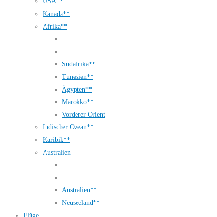
USA**
Kanada**
Afrika**
Südafrika**
Tunesien**
Ägypten**
Marokko**
Vorderer Orient
Indischer Ozean**
Karibik**
Australien
Australien**
Neuseeland**
Flüge