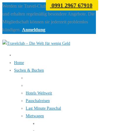
0991 2967 67910
Werden sie Travel-Club Mitglied beim Travelclub
und erhalten regelmäßig besondere Angebote. Die
Mitgliedschaft können sie jederzeit problemlos
kündigen.
Anmeldung
Home
Suchen & Buchen
Hotels Weltweit
Pauschalreisen
Last Minute Pauschal
Mietwagen