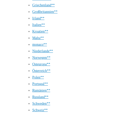
Griechenland**
Großbritannien**
Irland**
Italien**
Kroatien**
Malta**
monaco**
Niederlande**
Norwegen**
Osteuropa**
Österreich**
Polen**
Portugal**
Rumänien**
Russland**
Schweden**
Schweiz**