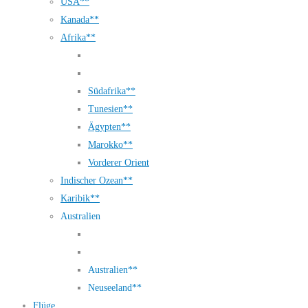
USA**
Kanada**
Afrika**
Südafrika**
Tunesien**
Ägypten**
Marokko**
Vorderer Orient
Indischer Ozean**
Karibik**
Australien
Australien**
Neuseeland**
Flüge