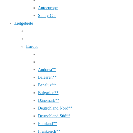
Autoeurope
Sunny Car
Zielgebiete
Europa
Andorra**
Balearen**
Benelux**
Bulgarien**
Dänemark**
Deutschland Nord**
Deutschland Süd**
Finnland**
Frankreich**