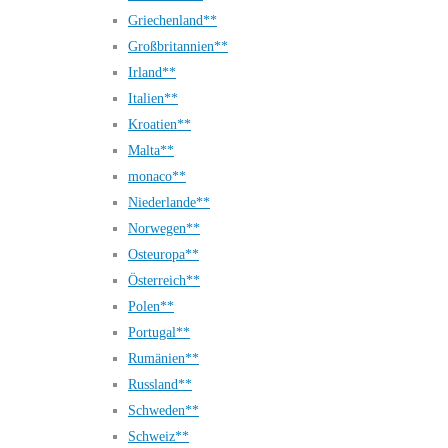
Griechenland**
Großbritannien**
Irland**
Italien**
Kroatien**
Malta**
monaco**
Niederlande**
Norwegen**
Osteuropa**
Österreich**
Polen**
Portugal**
Rumänien**
Russland**
Schweden**
Schweiz**