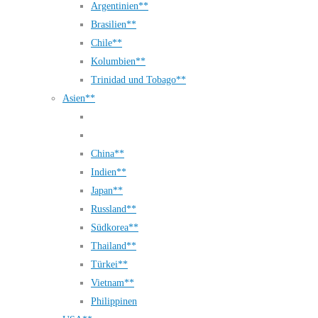
Argentinien**
Brasilien**
Chile**
Kolumbien**
Trinidad und Tobago**
Asien**
China**
Indien**
Japan**
Russland**
Südkorea**
Thailand**
Türkei**
Vietnam**
Philippinen