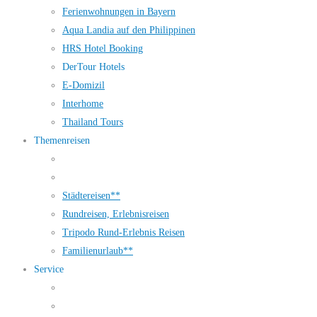
Ferienwohnungen in Bayern
Aqua Landia auf den Philippinen
HRS Hotel Booking
DerTour Hotels
E-Domizil
Interhome
Thailand Tours
Themenreisen
Städtereisen**
Rundreisen, Erlebnisreisen
Tripodo Rund-Erlebnis Reisen
Familienurlaub**
Service