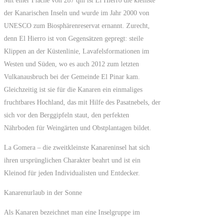
Mit einer Fläche von 287 qm ist El Hierro die kleinste
der Kanarischen Inseln und wurde im Jahr 2000 von
UNESCO zum Biosphärenreservat ernannt. Zurecht,
denn El Hierro ist von Gegensätzen gepregt: steile
Klippen an der Küstenlinie, Lavafelsformationen im
Westen und Süden, wo es auch 2012 zum letzten
Vulkanausbruch bei der Gemeinde El Pinar kam.
Gleichzeitig ist sie für die Kanaren ein einmaliges
fruchtbares Hochland, das mit Hilfe des Pasatnebels, der
sich vor den Berggipfeln staut, den perfekten
Nährboden für Weingärten und Obstplantagen bildet.
La Gomera – die zweitkleinste Kanareninsel hat sich
ihren ursprünglichen Charakter beahrt und ist ein
Kleinod für jeden Individualisten und Entdecker.
Kanarenurlaub in der Sonne
Als Kanaren bezeichnet man eine Inselgruppe im