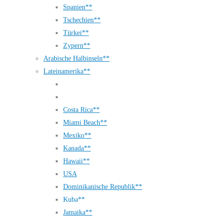
Spanien**
Tschechien**
Türkei**
Zypern**
Arabische Halbinseln**
Lateinamerika**
Costa Rica**
Miami Beach**
Mexiko**
Kanada**
Hawaii**
USA
Dominikanische Republik**
Kuba**
Jamaika**