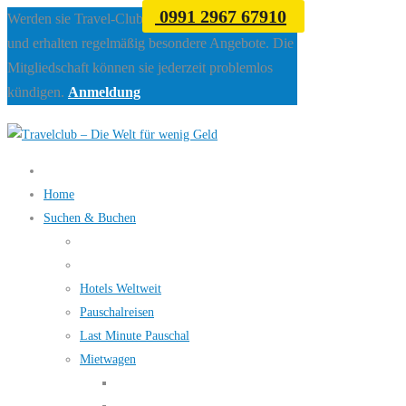
0991 2967 67910
Werden sie Travel-Club Mitglied beim Travelclub
und erhalten regelmäßig besondere Angebote. Die
Mitgliedschaft können sie jederzeit problemlos
kündigen.
Anmeldung
Home
Suchen & Buchen
Hotels Weltweit
Pauschalreisen
Last Minute Pauschal
Mietwagen