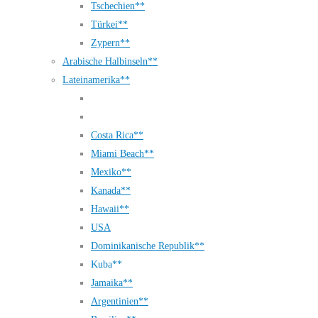
Tschechien**
Türkei**
Zypern**
Arabische Halbinseln**
Lateinamerika**
Costa Rica**
Miami Beach**
Mexiko**
Kanada**
Hawaii**
USA
Dominikanische Republik**
Kuba**
Jamaika**
Argentinien**