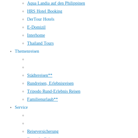
Aqua Landia auf den Philippinen
HRS Hotel Booking
DerTour Hotels
E-Domizil
Interhome
Thailand Tours
Themenreisen
Städtereisen**
Rundreisen, Erlebnisreisen
Tripodo Rund-Erlebnis Reisen
Familienurlaub**
Service
Reiseversicherung