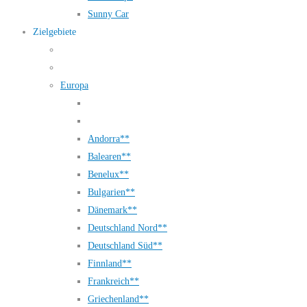
Sunny Car
Zielgebiete
Europa
Andorra**
Balearen**
Benelux**
Bulgarien**
Dänemark**
Deutschland Nord**
Deutschland Süd**
Finnland**
Frankreich**
Griechenland**