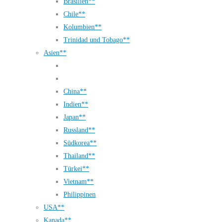
Brasilien**
Chile**
Kolumbien**
Trinidad und Tobago**
Asien**
China**
Indien**
Japan**
Russland**
Südkorea**
Thailand**
Türkei**
Vietnam**
Philippinen
USA**
Kanada**