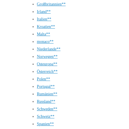
Großbritannien**
Irland**
Italien**
Kroatien**
Malta**
monaco**
Niederlande**
Norwegen**
Osteuropa**
Österreich**
Polen**
Portugal**
Rumänien**
Russland**
Schweden**
Schweiz**
Spanien**