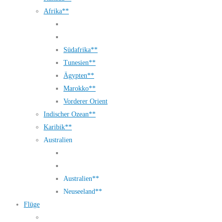
Afrika**
Südafrika**
Tunesien**
Ägypten**
Marokko**
Vorderer Orient
Indischer Ozean**
Karibik**
Australien
Australien**
Neuseeland**
Flüge