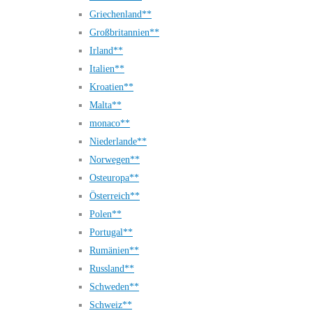
Griechenland**
Großbritannien**
Irland**
Italien**
Kroatien**
Malta**
monaco**
Niederlande**
Norwegen**
Osteuropa**
Österreich**
Polen**
Portugal**
Rumänien**
Russland**
Schweden**
Schweiz**