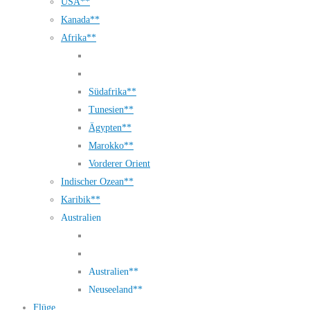
USA**
Kanada**
Afrika**
Südafrika**
Tunesien**
Ägypten**
Marokko**
Vorderer Orient
Indischer Ozean**
Karibik**
Australien
Australien**
Neuseeland**
Flüge