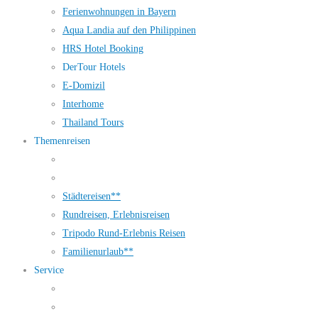
Ferienwohnungen in Bayern
Aqua Landia auf den Philippinen
HRS Hotel Booking
DerTour Hotels
E-Domizil
Interhome
Thailand Tours
Themenreisen
Städtereisen**
Rundreisen, Erlebnisreisen
Tripodo Rund-Erlebnis Reisen
Familienurlaub**
Service