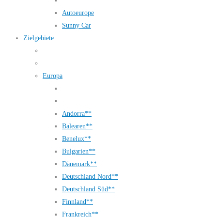
Autoeurope
Sunny Car
Zielgebiete
Europa
Andorra**
Balearen**
Benelux**
Bulgarien**
Dänemark**
Deutschland Nord**
Deutschland Süd**
Finnland**
Frankreich**