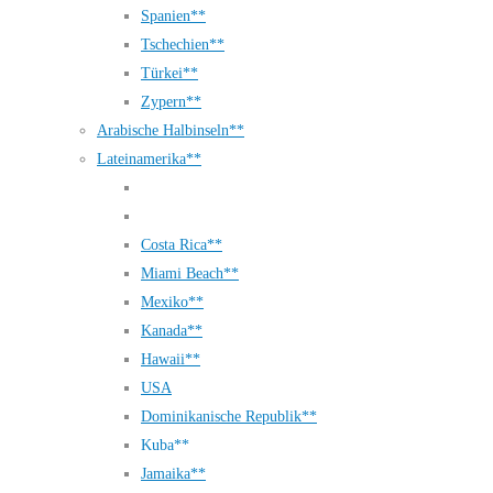
Spanien**
Tschechien**
Türkei**
Zypern**
Arabische Halbinseln**
Lateinamerika**
Costa Rica**
Miami Beach**
Mexiko**
Kanada**
Hawaii**
USA
Dominikanische Republik**
Kuba**
Jamaika**