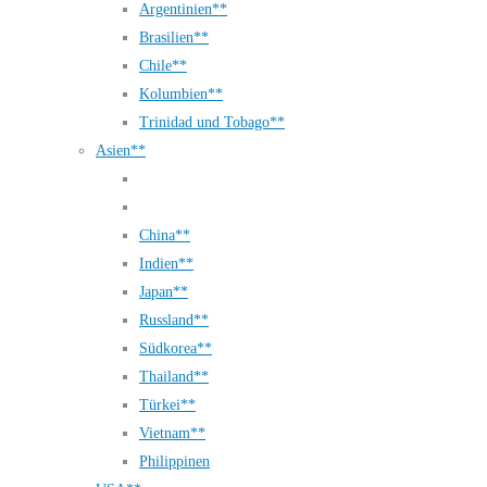
Argentinien**
Brasilien**
Chile**
Kolumbien**
Trinidad und Tobago**
Asien**
China**
Indien**
Japan**
Russland**
Südkorea**
Thailand**
Türkei**
Vietnam**
Philippinen