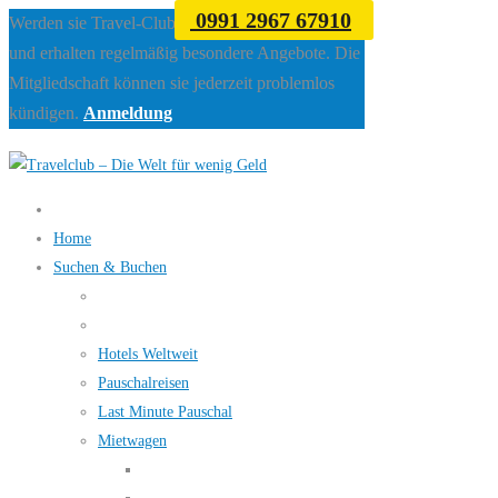
0991 2967 67910
Werden sie Travel-Club Mitglied beim Travelclub
und erhalten regelmäßig besondere Angebote. Die
Mitgliedschaft können sie jederzeit problemlos
kündigen.
Anmeldung
Home
Suchen & Buchen
Hotels Weltweit
Pauschalreisen
Last Minute Pauschal
Mietwagen