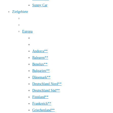
Sunny Car
Zielgebiete
Europa
Andorra**
Balearen**
Benelux**
Bulgarien**
Dänemark**
Deutschland Nord**
Deutschland Süd**
Finnland**
Frankreich**
Griechenland**