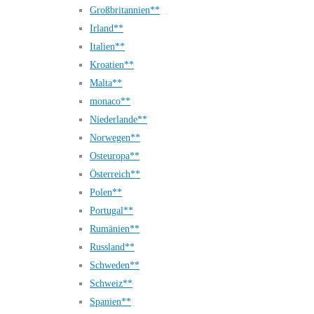
Großbritannien**
Irland**
Italien**
Kroatien**
Malta**
monaco**
Niederlande**
Norwegen**
Osteuropa**
Österreich**
Polen**
Portugal**
Rumänien**
Russland**
Schweden**
Schweiz**
Spanien**