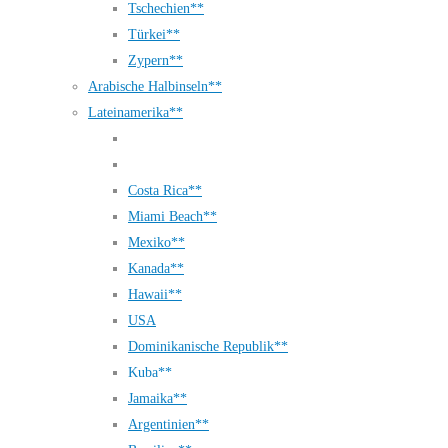
Tschechien**
Türkei**
Zypern**
Arabische Halbinseln**
Lateinamerika**
Costa Rica**
Miami Beach**
Mexiko**
Kanada**
Hawaii**
USA
Dominikanische Republik**
Kuba**
Jamaika**
Argentinien**