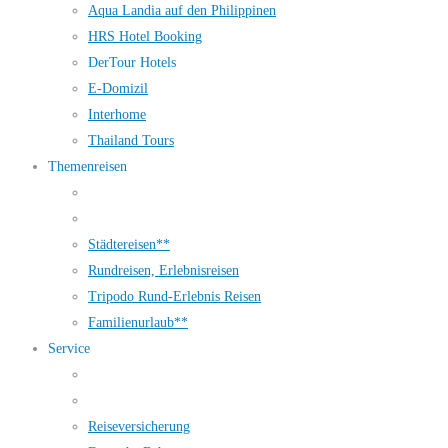
Aqua Landia auf den Philippinen
HRS Hotel Booking
DerTour Hotels
E-Domizil
Interhome
Thailand Tours
Themenreisen
Städtereisen**
Rundreisen, Erlebnisreisen
Tripodo Rund-Erlebnis Reisen
Familienurlaub**
Service
Reiseversicherung