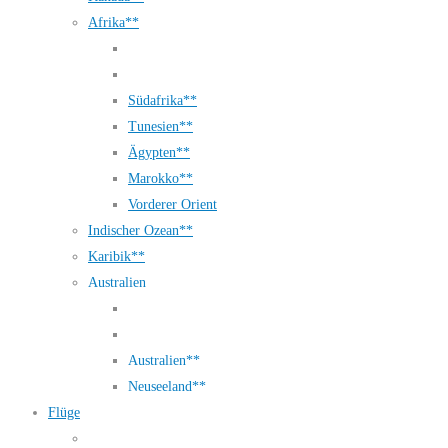
Afrika**
Südafrika**
Tunesien**
Ägypten**
Marokko**
Vorderer Orient
Indischer Ozean**
Karibik**
Australien
Australien**
Neuseeland**
Flüge