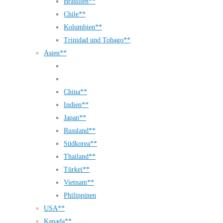
Brasilien**
Chile**
Kolumbien**
Trinidad und Tobago**
Asien**
China**
Indien**
Japan**
Russland**
Südkorea**
Thailand**
Türkei**
Vietnam**
Philippinen
USA**
Kanada**