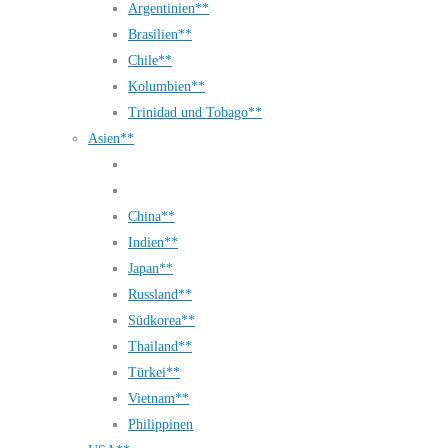
Argentinien**
Brasilien**
Chile**
Kolumbien**
Trinidad und Tobago**
Asien**
China**
Indien**
Japan**
Russland**
Südkorea**
Thailand**
Türkei**
Vietnam**
Philippinen