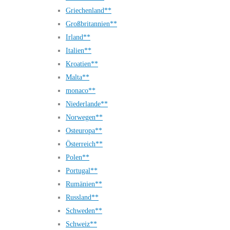
Griechenland**
Großbritannien**
Irland**
Italien**
Kroatien**
Malta**
monaco**
Niederlande**
Norwegen**
Osteuropa**
Österreich**
Polen**
Portugal**
Rumänien**
Russland**
Schweden**
Schweiz**