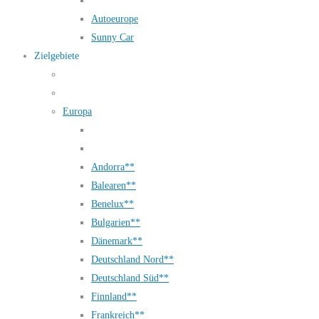
Autoeurope
Sunny Car
Zielgebiete
Europa
Andorra**
Balearen**
Benelux**
Bulgarien**
Dänemark**
Deutschland Nord**
Deutschland Süd**
Finnland**
Frankreich**