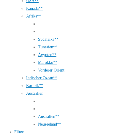
USA**
Kanada**
Afrika**
Südafrika**
Tunesien**
Ägypten**
Marokko**
Vorderer Orient
Indischer Ozean**
Karibik**
Australien
Australien**
Neuseeland**
Flüge