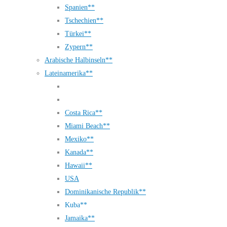
Spanien**
Tschechien**
Türkei**
Zypern**
Arabische Halbinseln**
Lateinamerika**
Costa Rica**
Miami Beach**
Mexiko**
Kanada**
Hawaii**
USA
Dominikanische Republik**
Kuba**
Jamaika**