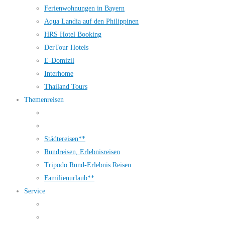
Ferienwohnungen in Bayern
Aqua Landia auf den Philippinen
HRS Hotel Booking
DerTour Hotels
E-Domizil
Interhome
Thailand Tours
Themenreisen
Städtereisen**
Rundreisen, Erlebnisreisen
Tripodo Rund-Erlebnis Reisen
Familienurlaub**
Service