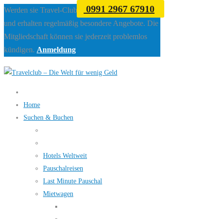
0991 2967 67910
Werden sie Travel-Club Mitglied beim Travelclub
und erhalten regelmäßig besondere Angebote. Die
Mitgliedschaft können sie jederzeit problemlos
kündigen.
Anmeldung
Home
Suchen & Buchen
Hotels Weltweit
Pauschalreisen
Last Minute Pauschal
Mietwagen