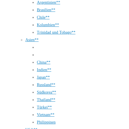
Argentinien**
Brasilien**
Chile**
Kolumbien**
Trinidad und Tobago**
Asien**
China**
Indien**
Japan**
Russland**
Südkorea**
Thailand**
Türkei**
Vietnam**
Philippinen