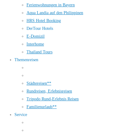
Ferienwohnungen in Bayern
Aqua Landia auf den Philippinen
HRS Hotel Booking
DerTour Hotels
E-Domizil
Interhome
Thailand Tours
Themenreisen
Städtereisen**
Rundreisen, Erlebnisreisen
Tripodo Rund-Erlebnis Reisen
Familienurlaub**
Service