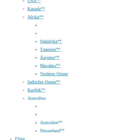
USA**
Kanada**
Afrika**
Südafrika**
Tunesien**
Ägypten**
Marokko**
Vorderer Orient
Indischer Ozean**
Karibik**
Australien
Australien**
Neuseeland**
Flüge