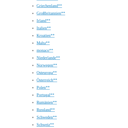
Griechenland**
Großbritannien**
Irland**
Italien**
Kroatien**
Malta**
monaco**
Niederlande**
Norwegen**
Osteuropa**
Österreich**
Polen**
Portugal**
Rumänien**
Russland**
Schweden**
Schweiz**