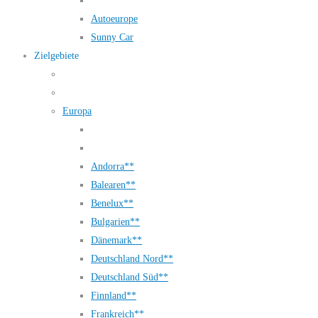
Autoeurope
Sunny Car
Zielgebiete
Europa
Andorra**
Balearen**
Benelux**
Bulgarien**
Dänemark**
Deutschland Nord**
Deutschland Süd**
Finnland**
Frankreich**