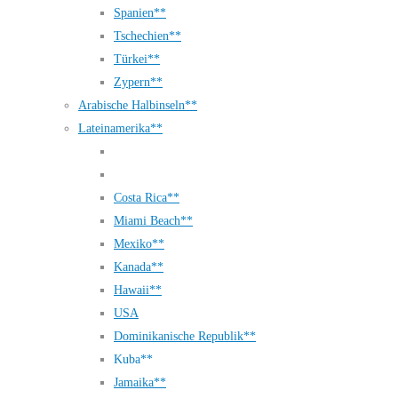
Spanien**
Tschechien**
Türkei**
Zypern**
Arabische Halbinseln**
Lateinamerika**
Costa Rica**
Miami Beach**
Mexiko**
Kanada**
Hawaii**
USA
Dominikanische Republik**
Kuba**
Jamaika**