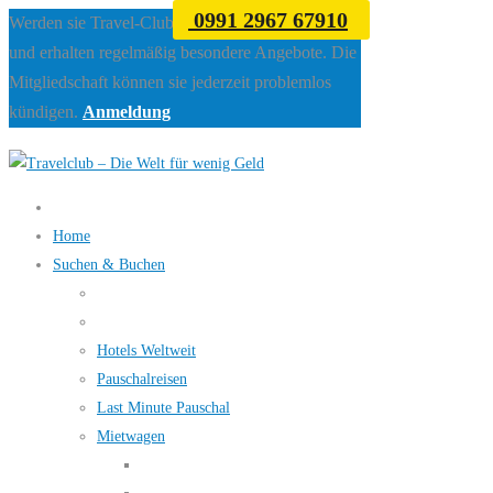
0991 2967 67910
Werden sie Travel-Club Mitglied beim Travelclub
und erhalten regelmäßig besondere Angebote. Die
Mitgliedschaft können sie jederzeit problemlos
kündigen.
Anmeldung
Home
Suchen & Buchen
Hotels Weltweit
Pauschalreisen
Last Minute Pauschal
Mietwagen