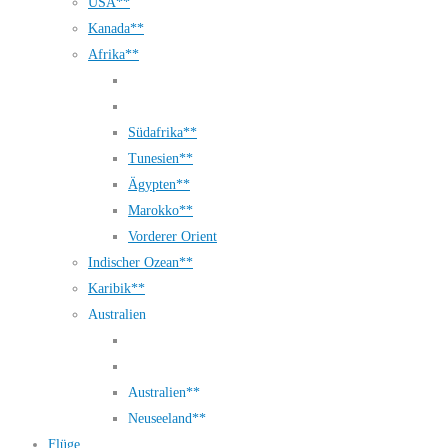
USA**
Kanada**
Afrika**
Südafrika**
Tunesien**
Ägypten**
Marokko**
Vorderer Orient
Indischer Ozean**
Karibik**
Australien
Australien**
Neuseeland**
Flüge