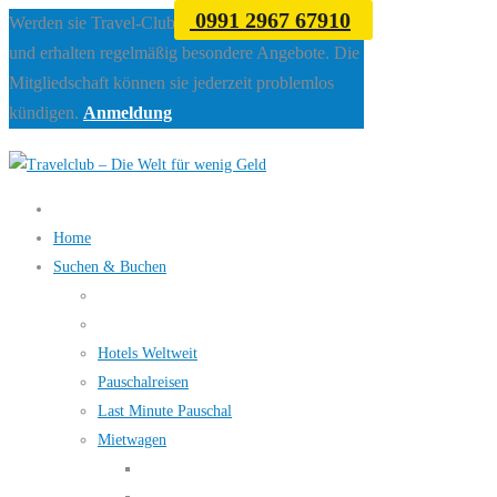
0991 2967 67910
Werden sie Travel-Club Mitglied beim Travelclub
und erhalten regelmäßig besondere Angebote. Die
Mitgliedschaft können sie jederzeit problemlos
kündigen.
Anmeldung
Home
Suchen & Buchen
Hotels Weltweit
Pauschalreisen
Last Minute Pauschal
Mietwagen