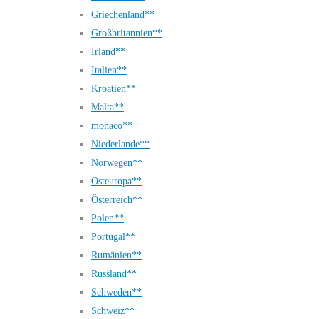
Griechenland**
Großbritannien**
Irland**
Italien**
Kroatien**
Malta**
monaco**
Niederlande**
Norwegen**
Osteuropa**
Österreich**
Polen**
Portugal**
Rumänien**
Russland**
Schweden**
Schweiz**