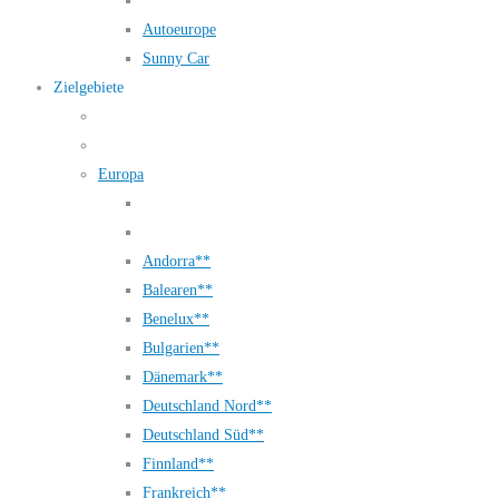
Autoeurope
Sunny Car
Zielgebiete
Europa
Andorra**
Balearen**
Benelux**
Bulgarien**
Dänemark**
Deutschland Nord**
Deutschland Süd**
Finnland**
Frankreich**