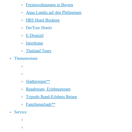
Ferienwohnungen in Bayern
Aqua Landia auf den Philippinen
HRS Hotel Booking
DerTour Hotels
E-Domizil
Interhome
Thailand Tours
Themenreisen
Städtereisen**
Rundreisen, Erlebnisreisen
Tripodo Rund-Erlebnis Reisen
Familienurlaub**
Service