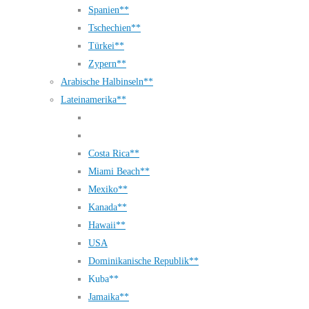
Spanien**
Tschechien**
Türkei**
Zypern**
Arabische Halbinseln**
Lateinamerika**
Costa Rica**
Miami Beach**
Mexiko**
Kanada**
Hawaii**
USA
Dominikanische Republik**
Kuba**
Jamaika**