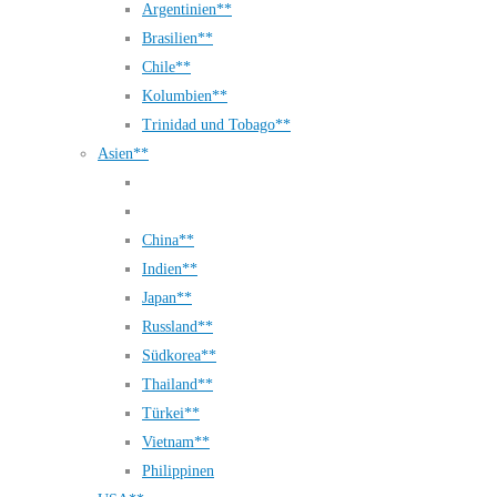
Argentinien**
Brasilien**
Chile**
Kolumbien**
Trinidad und Tobago**
Asien**
China**
Indien**
Japan**
Russland**
Südkorea**
Thailand**
Türkei**
Vietnam**
Philippinen