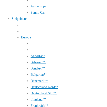
Autoeurope
Sunny Car
Zielgebiete
Europa
Andorra**
Balearen**
Benelux**
Bulgarien**
Dänemark**
Deutschland Nord**
Deutschland Süd**
Finnland**
Frankreich**