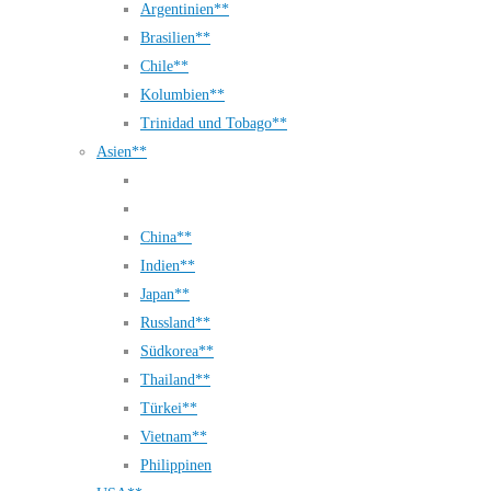
Argentinien**
Brasilien**
Chile**
Kolumbien**
Trinidad und Tobago**
Asien**
China**
Indien**
Japan**
Russland**
Südkorea**
Thailand**
Türkei**
Vietnam**
Philippinen