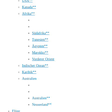
USA**
Kanada**
Afrika**
Südafrika**
Tunesien**
Ägypten**
Marokko**
Vorderer Orient
Indischer Ozean**
Karibik**
Australien
Australien**
Neuseeland**
Flüge