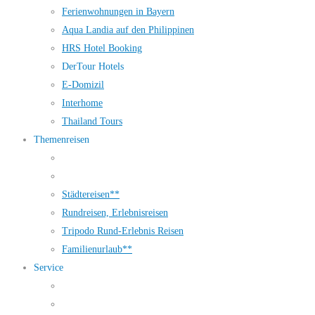
Ferienwohnungen in Bayern
Aqua Landia auf den Philippinen
HRS Hotel Booking
DerTour Hotels
E-Domizil
Interhome
Thailand Tours
Themenreisen
Städtereisen**
Rundreisen, Erlebnisreisen
Tripodo Rund-Erlebnis Reisen
Familienurlaub**
Service