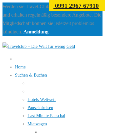
0991 2967 67910
Werden sie Travel-Club Mitglied beim Travelclub
und erhalten regelmäßig besondere Angebote. Die
Mitgliedschaft können sie jederzeit problemlos
kündigen.
Anmeldung
Home
Suchen & Buchen
Hotels Weltweit
Pauschalreisen
Last Minute Pauschal
Mietwagen