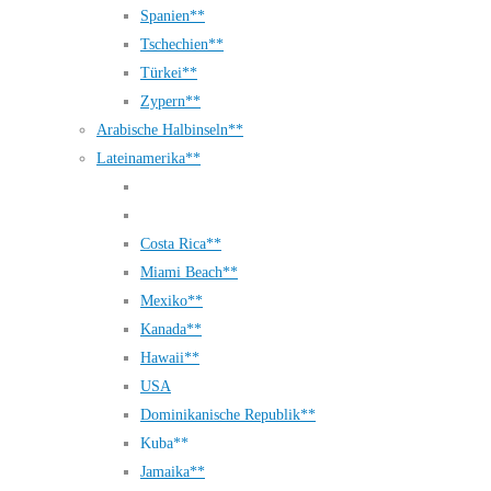
Spanien**
Tschechien**
Türkei**
Zypern**
Arabische Halbinseln**
Lateinamerika**
Costa Rica**
Miami Beach**
Mexiko**
Kanada**
Hawaii**
USA
Dominikanische Republik**
Kuba**
Jamaika**