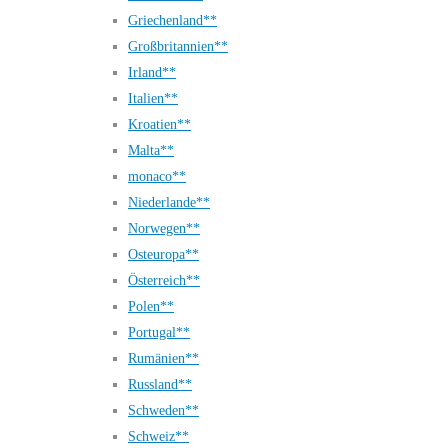
Griechenland**
Großbritannien**
Irland**
Italien**
Kroatien**
Malta**
monaco**
Niederlande**
Norwegen**
Osteuropa**
Österreich**
Polen**
Portugal**
Rumänien**
Russland**
Schweden**
Schweiz**